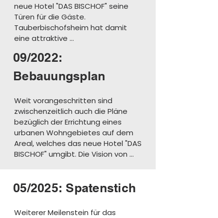
neue Hotel "DAS BISCHOF" seine 
Türen für die Gäste. 
Tauberbischofsheim hat damit 
eine attraktive 
Übernachtungsmöglichkeit, 
09/2022:
klassifiziert mit 4 Sternen durch die 
DEHOGA, für Geschäftsreisende 
Bebauungsplan
und Urlaubsgäste gewonnen. 
Neben 57 Komfortzimmern und 
Weit vorangeschritten sind 
Suiten verfügt "DAS BISCHOF" über 
zwischenzeitlich auch die Pläne 
sechs verschiedene Tagungs- und 
bezüglich der Errichtung eines 
Veranstaltungsräume für bis zu 199 
urbanen Wohngebietes auf dem 
Personen.
Areal, welches das neue Hotel "DAS 
BISCHOF" umgibt. Die Vision von 
Tobias Motz hat sich in den letzten 
beiden Jahren stetig entwickelt 
05/2025: Spatenstich
und konkretisiert und befindet sich 
dank der hervorragenden Arbeit 
von Beratern, der Stadtverwaltung 
Weiterer Meilenstein für das 